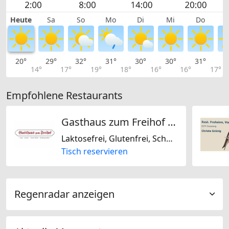
Heute
Sa
So
Mo
Di
Mi
Do
20°
29°
32°
31°
30°
30°
31°
3
14°
17°
19°
18°
16°
16°
17°
Empfohlene Restaurants
Gasthaus zum Freihof Kämpf
Laktosefrei, Glutenfrei, Schweizerisch
Tisch reservieren
Regenradar anzeigen