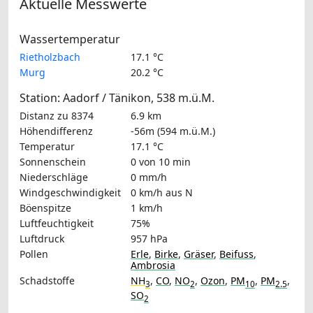
Aktuelle Messwerte
Wassertemperatur
Rietholzbach
17.1 °C
Murg
20.2 °C
Station: Aadorf / Tänikon, 538 m.ü.M.
Distanz zu 8374
6.9 km
Höhendifferenz
-56m (594 m.ü.M.)
Temperatur
17.1 °C
Sonnenschein
0 von 10 min
Niederschläge
0 mm/h
Windgeschwindigkeit
0 km/h
aus N
Böenspitze
1 km/h
Luftfeuchtigkeit
75%
Luftdruck
957 hPa
Pollen
Erle
,
Birke
,
Gräser
,
Beifuss
,
Ambrosia
Schadstoffe
NH
,
CO
,
NO
,
Ozon
,
PM
,
PM
,
3
2
10
2.5
SO
2