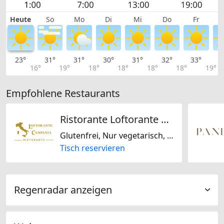
Heute
So
Mo
Di
Mi
Do
Fr
23°
31°
31°
30°
31°
32°
33°
3
16°
19°
18°
18°
18°
18°
19°
Empfohlene Restaurants
Ristorante Loftorante Campania
Glutenfrei, Nur vegetarisch, Laktosefrei, Italienisch, Mediterran, Saisonal
Tisch reservieren
Regenradar anzeigen