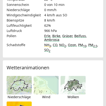
Sonnenschein
0 von 10 min
Niederschläge
0 mm/h
Windgeschwindigkeit
4 km/h
aus SO
Böenspitze
8 km/h
Luftfeuchtigkeit
62%
Luftdruck
966 hPa
Pollen
Erle
,
Birke
,
Gräser
,
Beifuss
,
Ambrosia
Schadstoffe
NH
,
CO
,
NO
,
Ozon
,
PM
,
PM
,
3
2
10
2.5
SO
2
Wetteranimationen
Niederschläge
Wind
Wolken