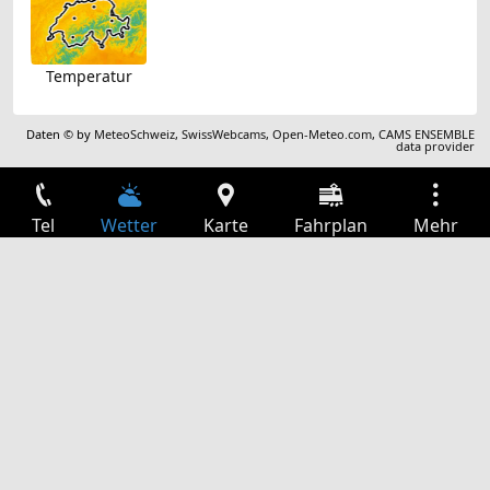
Temperatur
Daten © by
MeteoSchweiz
,
SwissWebcams
,
Open-Meteo.com
,
CAMS ENSEMBLE
data provider
Tel
Wetter
Karte
Fahrplan
Mehr
Anmelden
Dienste
Abfahrtstabelle
Freizeit
TV-Programm