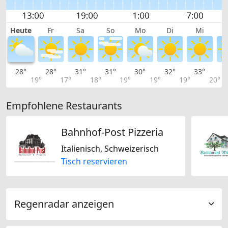
Heute
Fr
Sa
So
Mo
Di
Mi
28°
28°
31°
31°
30°
32°
33°
3
19°
17°
18°
19°
19°
19°
20°
Empfohlene Restaurants
Bahnhof-Post Pizzeria
Italienisch, Schweizerisch
Tisch reservieren
Regenradar anzeigen