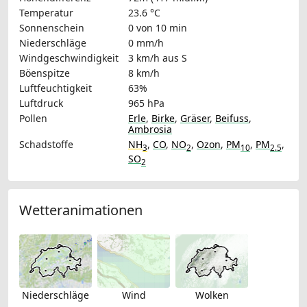
Temperatur
23.6 °C
Sonnenschein
0 von 10 min
Niederschläge
0 mm/h
Windgeschwindigkeit
3 km/h
aus S
Böenspitze
8 km/h
Luftfeuchtigkeit
63%
Luftdruck
965 hPa
Pollen
Erle
,
Birke
,
Gräser
,
Beifuss
,
Ambrosia
Schadstoffe
NH
,
CO
,
NO
,
Ozon
,
PM
,
PM
,
3
2
10
2.5
SO
2
Wetteranimationen
Niederschläge
Wind
Wolken