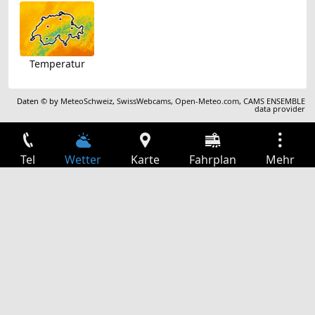
Temperatur
Daten © by
MeteoSchweiz
,
SwissWebcams
,
Open-Meteo.com
,
CAMS ENSEMBLE
data provider
Tel
Wetter
Karte
Fahrplan
Mehr
Anmelden
Dienste
Abfahrtstabelle
Freizeit