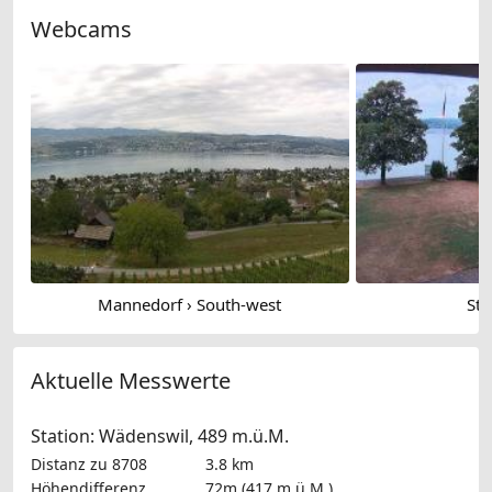
Webcams
Mannedorf › South-west
Sta
Aktuelle Messwerte
Station: Wädenswil, 489 m.ü.M.
Distanz zu 8708
3.8 km
Höhendifferenz
72m (417 m.ü.M.)