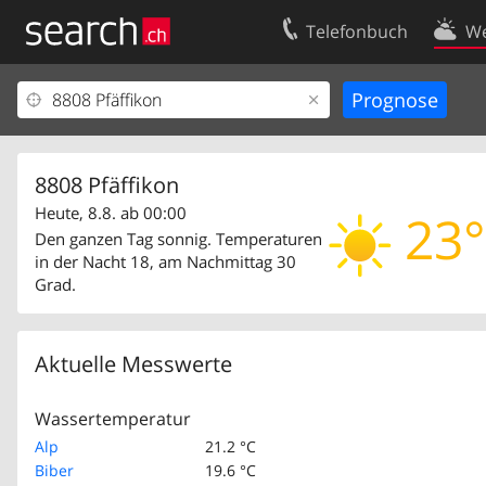
Telefonbuch
We
Ihr Eintrag
Kontakt
Kundencenter Geschäftskunden
Nutzungsbed
Impressum
Datenschutze
8808 Pfäffikon
Heute, 8.8. ab 00:00
23°
Den ganzen Tag sonnig. Temperaturen
in der Nacht 18, am Nachmittag 30
Grad.
Aktuelle Messwerte
Wassertemperatur
Alp
21.2 °C
Biber
19.6 °C