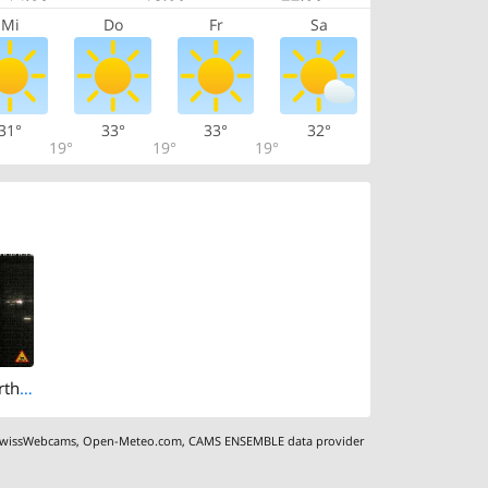
Mi
Do
Fr
Sa
31°
33°
33°
32°
19°
19°
19°
Altendorf › North: Freienbach-Hurden-Seefeld - Ledigatter (Seedammdurchlass) - Seedamm - Holzbrücke Rapperswil-Hurden
wissWebcams
,
Open-Meteo.com
,
CAMS ENSEMBLE data provider