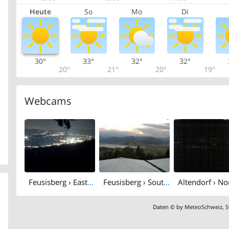
Heute
So
Mo
Di
30°
33°
32°
32°
20°
21°
20°
19°
Webcams
Feusisberg › East: Lake Zurich
Feusisberg › South: Sihlsee
Daten © by
MeteoSchweiz
,
S