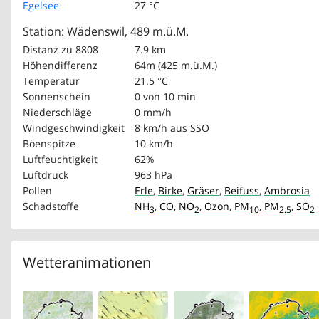
Egelsee
27 °C
Station: Wädenswil, 489 m.ü.M.
Distanz zu 8808
7.9 km
Höhendifferenz
64m (425 m.ü.M.)
Temperatur
21.5 °C
Sonnenschein
0 von 10 min
Niederschläge
0 mm/h
Windgeschwindigkeit
8 km/h
aus SSO
Böenspitze
10 km/h
Luftfeuchtigkeit
62%
Luftdruck
963 hPa
Pollen
Erle
,
Birke
,
Gräser
,
Beifuss
,
Ambrosia
Schadstoffe
NH
,
CO
,
NO
,
Ozon
,
PM
,
PM
,
SO
3
2
10
2.5
2
Wetteranimationen