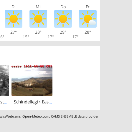
Di
Mi
Do
Fr
27°
28°
29°
28°
6°
15°
17°
17°
Einsiedeln: Klosterplatz
Schindellegi › East: Rossberg - Ufnau
wissWebcams
,
Open-Meteo.com
,
CAMS ENSEMBLE data provider