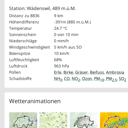
Station: Wädenswil, 489 m.ü.M.
Distanz zu 8836
9 km
Höhendifferenz
-391m (880 m.ü.M.)
Temperatur
24.7 °C
Sonnenschein
0 von 10 min
Niederschläge
0 mm/h
Windgeschwindigkeit
5 km/h
aus SO
Böenspitze
10 km/h
Luftfeuchtigkeit
68%
Luftdruck
963 hPa
Pollen
Erle
,
Birke
,
Gräser
,
Beifuss
,
Ambrosia
Schadstoffe
NH
,
CO
,
NO
,
Ozon
,
PM
,
PM
,
SO
3
2
10
2.5
2
Wetteranimationen