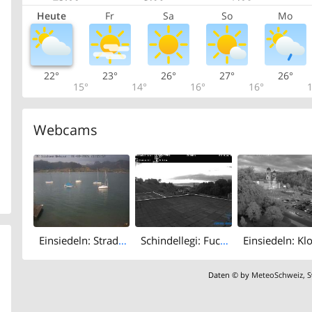
Heute
Fr
Sa
So
Mo
22°
23°
26°
27°
26°
15°
14°
16°
16°
1
Webcams
Einsiedeln: Strada Statale 1
Schindellegi: Fuchs Helikopter
Daten © by
MeteoSchweiz
,
S