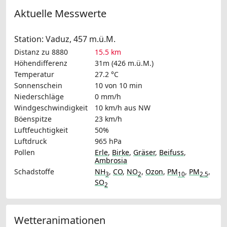
Aktuelle Messwerte
Station: Vaduz, 457 m.ü.M.
Distanz zu 8880
15.5 km
Höhendifferenz
31m (426 m.ü.M.)
Temperatur
27.2 °C
Sonnenschein
10 von 10 min
Niederschläge
0 mm/h
Windgeschwindigkeit
10 km/h
aus NW
Böenspitze
23 km/h
Luftfeuchtigkeit
50%
Luftdruck
965 hPa
Pollen
Erle
,
Birke
,
Gräser
,
Beifuss
,
Ambrosia
Schadstoffe
NH
,
CO
,
NO
,
Ozon
,
PM
,
PM
,
3
2
10
2.5
SO
2
Wetteranimationen