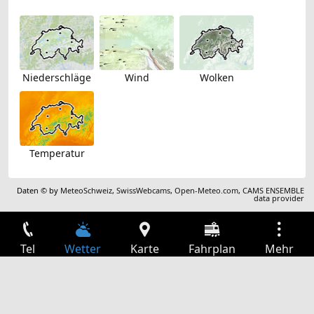
Niederschläge
Wind
Wolken
Temperatur
Daten © by
MeteoSchweiz
,
SwissWebcams
,
Open-Meteo.com
,
CAMS ENSEMBLE
data provider
Tel
Wetter
Karte
Fahrplan
Mehr
Anmelden