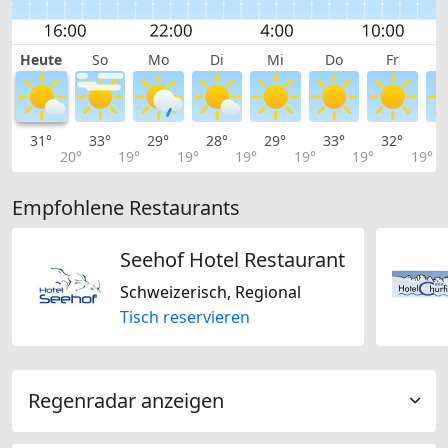
Heute
So
Mo
Di
Mi
Do
Fr
31°
33°
29°
28°
29°
33°
32°
3
20°
19°
19°
19°
19°
19°
19°
Empfohlene Restaurants
Seehof Hotel Restaurant
Schweizerisch, Regional
Tisch reservieren
Regenradar anzeigen