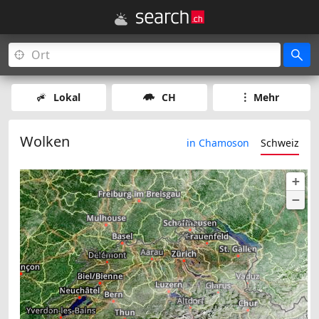
Lokal
CH
Mehr
Wolken
in Chamoson
Schweiz
+
−