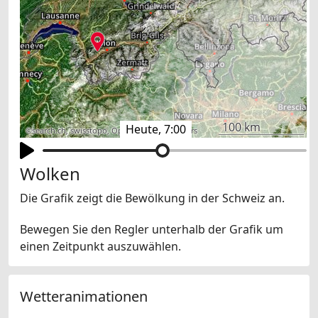
100 km
Heute, 7:00
©
search.ch
,
swisstopo
,
OpenStreetMap
,
others
Wolken
Die Grafik zeigt die Bewölkung in der Schweiz an.
Bewegen Sie den Regler unterhalb der Grafik um
einen Zeitpunkt auszuwählen.
Wetteranimationen