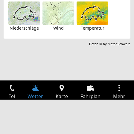
Niederschläge
Wind
Temperatur
Daten © by
MeteoSchweiz
Tel
Wetter
Karte
Fahrplan
Mehr
Anmelden
Dienste