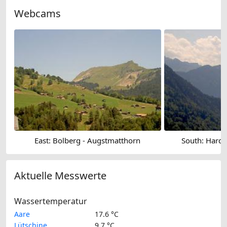
Webcams
East: Bolberg - Augstmatthorn
South: Harde
Aktuelle Messwerte
Wassertemperatur
Aare
17.6 °C
Lütschine
9.7 °C