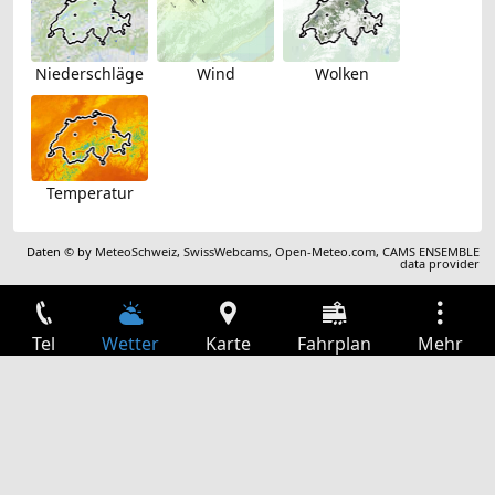
Niederschläge
Wind
Wolken
Temperatur
Daten © by
MeteoSchweiz
,
SwissWebcams
,
Open-Meteo.com
,
CAMS ENSEMBLE
data provider
Tel
Wetter
Karte
Fahrplan
Mehr
Anmelden
Dienste