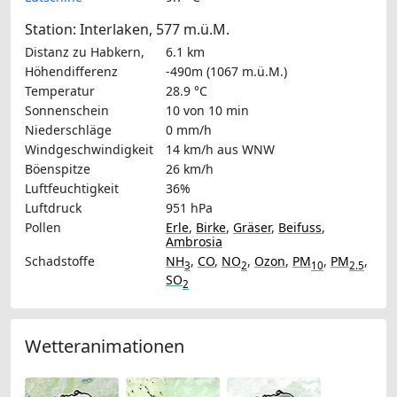
Station: Interlaken, 577 m.ü.M.
Distanz zu Habkern,
6.1 km
Höhendifferenz
-490m (1067 m.ü.M.)
Temperatur
28.9 °C
Sonnenschein
10 von 10 min
Niederschläge
0 mm/h
Windgeschwindigkeit
14 km/h
aus WNW
Böenspitze
26 km/h
Luftfeuchtigkeit
36%
Luftdruck
951 hPa
Pollen
Erle
,
Birke
,
Gräser
,
Beifuss
,
Ambrosia
Schadstoffe
NH
,
CO
,
NO
,
Ozon
,
PM
,
PM
,
3
2
10
2.5
SO
2
Wetteranimationen