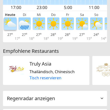
Heute
Di
Mi
Do
Fr
Sa
So
27°
27°
27°
28°
28°
27°
24°
2
17°
18°
18°
19°
19°
15°
14°
Empfohlene Restaurants
Truly Asia
Thailändisch, Chinesisch
Tisch reservieren
Regenradar anzeigen