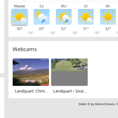
Heute
So
Mo
Di
Mi
30°
33°
32°
31°
32°
19°
18°
18°
18°
1
Webcams
Landquart: Chimmispitz - Haldensteiner Calanda - Calandahütte SAC - Calanda
Landquart › South-west: Skilift Mastrils
Daten © by
MeteoSchweiz
,
S