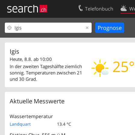
Telefonbuch
We
Ihr Eintrag
Kontakt
Kundencenter Geschäftskunden
Nutzungsbed
Impressum
Datenschutze
Igis
Heute, 8.8. ab 10:00
25°
In der zweiten Tageshälfte ziemlich
sonnig. Temperaturen zwischen 21
und 30 Grad.
Aktuelle Messwerte
Wassertemperatur
Landquart
13.4 °C