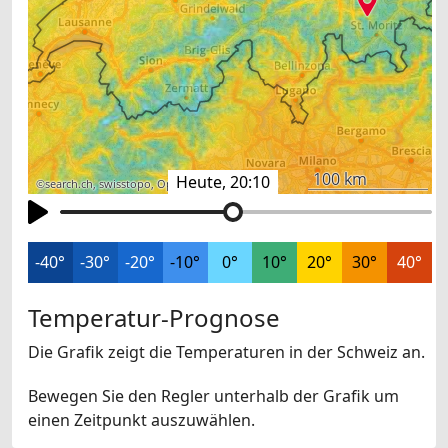
100 km
Heute, 20:10
©
search.ch
,
swisstopo
,
OpenStreetMap
,
others
-40°
-30°
-20°
-10°
0°
10°
20°
30°
40°
Temperatur-Prognose
Die Grafik zeigt die Temperaturen in der Schweiz an.
Bewegen Sie den Regler unterhalb der Grafik um
einen Zeitpunkt auszuwählen.