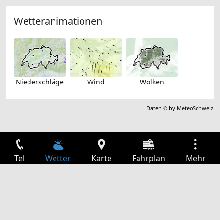
Wetteranimationen
Niederschläge
Wind
Wolken
Daten © by
MeteoSchweiz
Tel
Wetter
Karte
Fahrplan
Mehr
Anmelden
Dienste