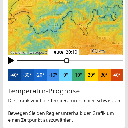
100 km
Heute, 20:10
©
search.ch
,
swisstopo
,
OpenStreetMap
,
others
-40°
-30°
-20°
-10°
0°
10°
20°
30°
40°
Temperatur-Prognose
Die Grafik zeigt die Temperaturen in der Schweiz an.
Bewegen Sie den Regler unterhalb der Grafik um
einen Zeitpunkt auszuwählen.