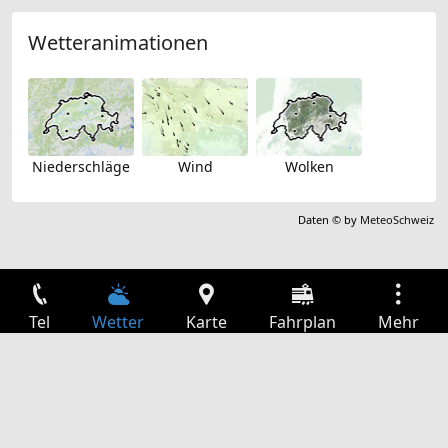
Wetteranimationen
Niederschläge
Wind
Wolken
Daten © by
MeteoSchweiz
Tel
Wetter
Karte
Fahrplan
Mehr
Anmelden
Dienste