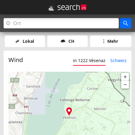
Lokal
CH
Mehr
Wind
in 1222 Vésenaz
Schweiz
+
−