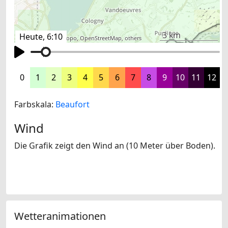
3 km
Heute, 6:10
©
search.ch
,
swisstopo
,
OpenStreetMap
,
others
0
1
2
3
4
5
6
7
8
9
10
11
12
Farbskala:
Beaufort
Wind
Die Grafik zeigt den Wind an (10 Meter über Boden).
Wetteranimationen