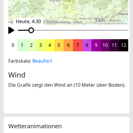
3 km
Heute, 4:30
©
search.ch
,
swisstopo
,
OpenStreetMap
,
others
0
1
2
3
4
5
6
7
8
9
10
11
12
Farbskala:
Beaufort
Wind
Die Grafik zeigt den Wind an (10 Meter über Boden).
Wetteranimationen