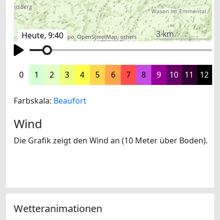
3 km
Heute, 9:40
©
search.ch
,
swisstopo
,
OpenStreetMap
,
others
0
1
2
3
4
5
6
7
8
9
10
11
12
Farbskala:
Beaufort
Wind
Die Grafik zeigt den Wind an (10 Meter über Boden).
Wetteranimationen