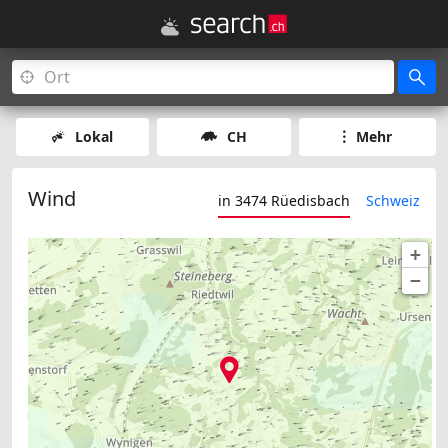
Lokal
CH
Mehr
Wind
in 3474 Rüedisbach
Schweiz
+
−