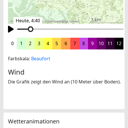
3 km
Heute, 4:40
©
search.ch
,
swisstopo
,
OpenStreetMap
,
others
0
1
2
3
4
5
6
7
8
9
10
11
12
Farbskala:
Beaufort
Wind
Die Grafik zeigt den Wind an (10 Meter über Boden).
Wetteranimationen