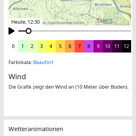
3 km
Heute, 12:30
©
search.ch
,
swisstopo
,
OpenStreetMap
,
others
0
1
2
3
4
5
6
7
8
9
10
11
12
Farbskala:
Beaufort
Wind
Die Grafik zeigt den Wind an (10 Meter über Boden).
Wetteranimationen