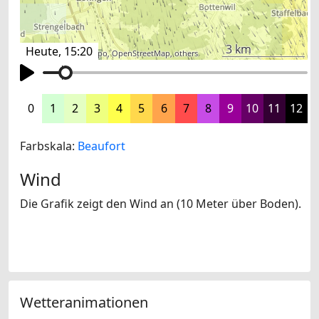
3 km
Heute, 15:20
©
search.ch
,
swisstopo
,
OpenStreetMap
,
others
0
1
2
3
4
5
6
7
8
9
10
11
12
Farbskala:
Beaufort
Wind
Die Grafik zeigt den Wind an (10 Meter über Boden).
Wetteranimationen