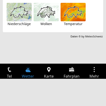
Niederschläge
Wolken
Temperatur
Daten © by
MeteoSchweiz
Tel
Wetter
Karte
Fahrplan
Mehr
Anmelden
Dienste