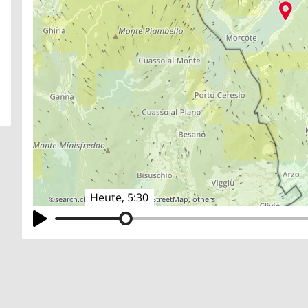
Heute, 5:30
©
search.ch
,
swisstopo
,
OpenStreetMap
,
others