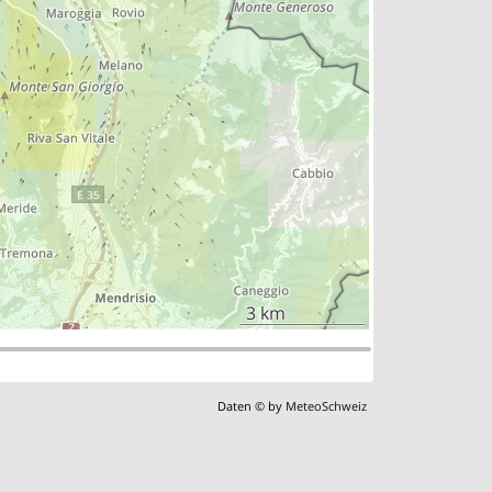
3 km
Daten © by
MeteoSchweiz