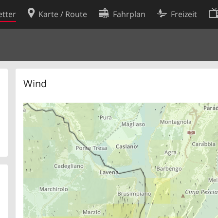
tter
Karte / Route
Fahrplan
Freizeit
Cookie-Richtlinie
ingungen
Cookie-Einstellungen
rklärung
Entwickler
Wind