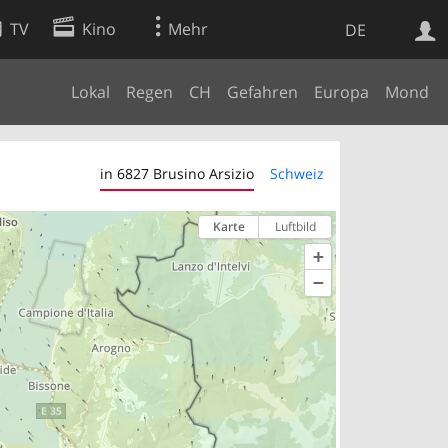
TV
Kino
Mehr
DE
Lokal
Regen
CH
Gefahren
Europa
Mond
Websuche
Apps
in 6827 Brusino Arsizio
Schweiz
Karte
Luftbild
+
−