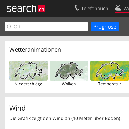
Telefonbuch
We
Ihr Eintrag
Kontakt
Kundencenter Geschäftskunden
Nutzungsbed
Impressum
Datenschutze
Wetteranimationen
Niederschläge
Wolken
Temperatur
Wind
Die Grafik zeigt den Wind an (10 Meter über Boden).