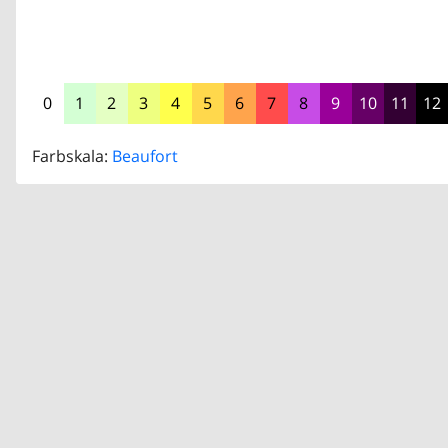
0
1
2
3
4
5
6
7
8
9
10
11
12
Farbskala:
Beaufort