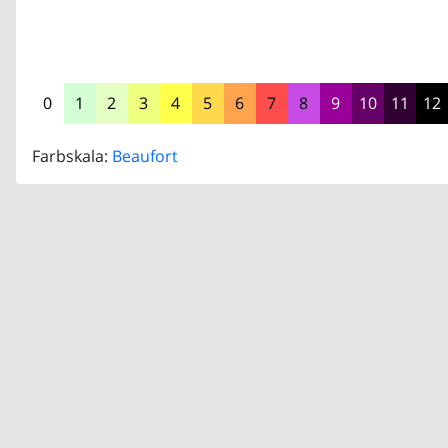
0
1
2
3
4
5
6
7
8
9
10
11
12
Farbskala:
Beaufort