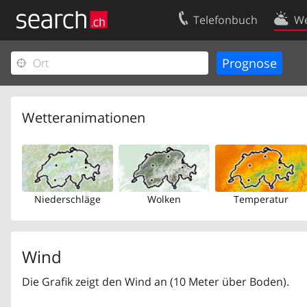
Telefonbuch
We
Ihr Eintrag
Kontakt
Kundencenter Geschäftskunden
Nutzungsbed
Impressum
Datenschutze
Wetteranimationen
Niederschläge
Wolken
Temperatur
Wind
Die Grafik zeigt den Wind an (10 Meter über Boden).