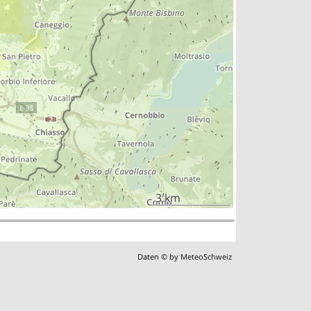
3 km
Daten © by
MeteoSchweiz