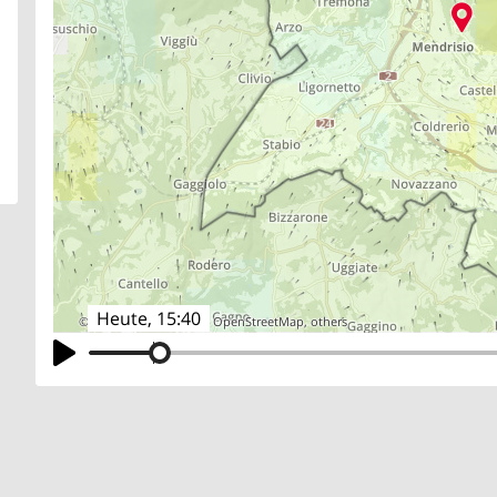
Heute, 15:40
©
search.ch
,
swisstopo
,
OpenStreetMap
,
others