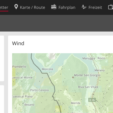
tter
Karte / Route
Fahrplan
Freizeit
Cookie-Richtlinie
ingungen
Cookie-Einstellungen
rklärung
Entwickler
Wind