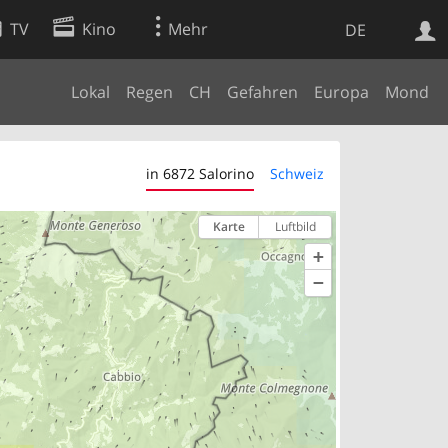
TV
Kino
Mehr
DE
Lokal
Regen
CH
Gefahren
Europa
Mond
Websuche
Apps
in 6872 Salorino
Schweiz
Karte
Luftbild
+
−