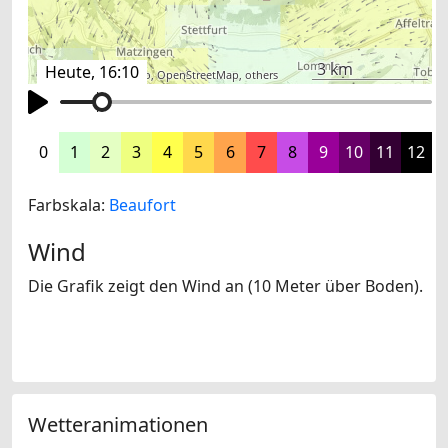
3 km
Heute, 16:10
©
search.ch
,
swisstopo
,
OpenStreetMap
,
others
0
1
2
3
4
5
6
7
8
9
10
11
12
Farbskala:
Beaufort
Wind
Die Grafik zeigt den Wind an (10 Meter über Boden).
Wetteranimationen