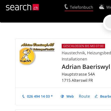
Telefonbuch
We
Ihr Eintrag
Kontakt
Kundencenter Geschäftskunden
Nutzungsbed
Tipps & Tricks
Datenschutze
GESCHLOSSEN BIS MO 07:00
Impressum
Cookie-Richtl
Haustechnik
,
Heizungsbeda
Installationen
Adrian Baeriswyl
Hauptstrasse 54A
1715
Alterswil
FR
Route
026 494 14 03 *
Web
Bearb