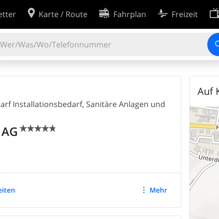
tter
Karte / Route
Fahrplan
Freizeit
Cookie-Einstellungen
ingungen
Entwickler
2'012'060
EINTRÄGE
rklärung
Erweiterte Suche
Auf 
inie
rf Installationsbedarf
,
Sanitäre Anlagen und
 AG


eiten
Mehr