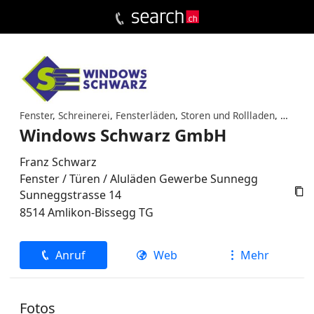
Fenster
,
Schreinerei
,
Fensterläden
,
Storen und Rollladen
,
Türenb
Windows Schwarz GmbH
Franz Schwarz
Fenster / Türen / Aluläden Gewerbe Sunnegg

Sunneggstrasse 14
8514
Amlikon-Bissegg
TG
Anruf
Web
Mehr
Fotos