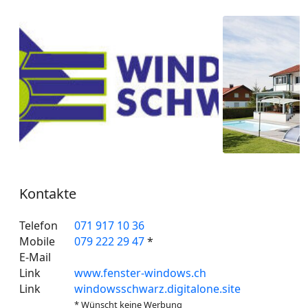
Kontakte
Telefon
071 917 10 36
Mobile
079 222 29 47
*
E-Mail
Link
www.fenster-windows.ch
Link
windowsschwarz.digitalone.site
* Wünscht keine Werbung