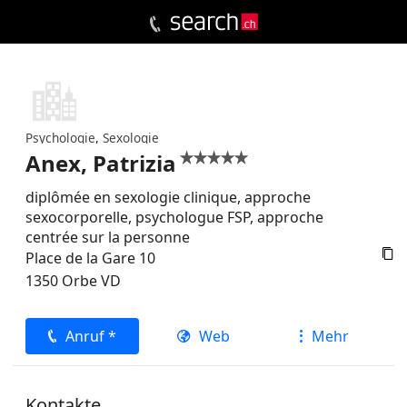
Psychologie
,
Sexologie
Anex, Patrizia


diplômée en sexologie clinique, approche
sexocorporelle, psychologue FSP, approche
centrée sur la personne

Place de la Gare 10
1350
Orbe
VD
Anruf *
Web
Mehr
Kontakte