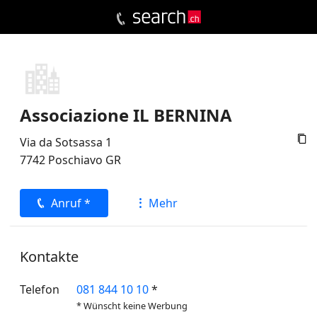
Associazione IL BERNINA

Via da Sotsassa 1
7742
Poschiavo
GR
Anruf *
Mehr
Kontakte
Telefon
081 844 10 10
*
* Wünscht keine Werbung