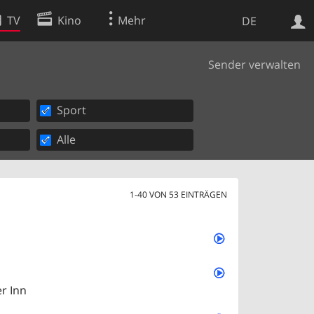
TV
Kino
Mehr
DE
Sender verwalten
Websuche
Apps
Sport
Alle
1-40 VON 53 EINTRÄGEN
r Inn