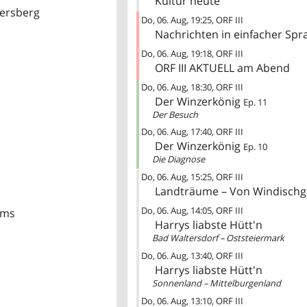
Kultur heute
ersberg
Do, 06. Aug
19:25
ORF III
Nachrichten in einfacher Spr
Do, 06. Aug
19:18
ORF III
ORF III AKTUELL am Abend
Do, 06. Aug
18:30
ORF III
Der Winzerkönig
Ep. 11
Der Besuch
Do, 06. Aug
17:40
ORF III
Der Winzerkönig
Ep. 10
Die Diagnose
Do, 06. Aug
15:25
ORF III
Landträume – Von Windischg
Do, 06. Aug
14:05
ORF III
eims
Harrys liabste Hütt'n
Bad Waltersdorf – Oststeiermark
Do, 06. Aug
13:40
ORF III
Harrys liabste Hütt'n
Sonnenland – Mittelburgenland
Do, 06. Aug
13:10
ORF III