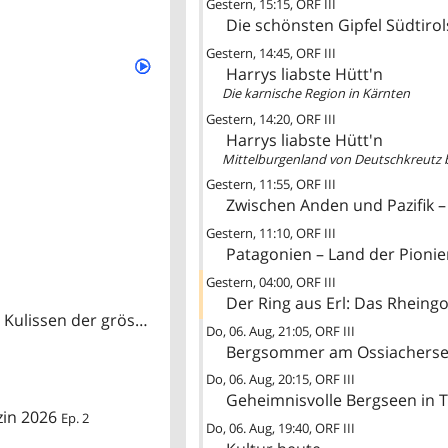
Gestern
15:15
ORF III
Die schönsten Gipfel Südtirol
Gestern
14:45
ORF III
Harrys liabste Hütt'n
Die karnische Region in Kärnten
Gestern
14:20
ORF III
Harrys liabste Hütt'n
Mittelburgenland von Deutschkreutz 
Gestern
11:55
ORF III
Zwischen Anden und Pazifik 
Gestern
11:10
ORF III
Patagonien – Land der Pionie
Gestern
04:00
ORF III
Der Ring aus Erl: Das Rheingo
Bregenzer Festspiele: Verdis La traviata – Hinter den Kulissen der grössten Seebühne der Welt
Do, 06. Aug
21:05
ORF III
Bergsommer am Ossiachers
Do, 06. Aug
20:15
ORF III
Geheimnisvolle Bergseen in T
zin 2026
Ep. 2
Do, 06. Aug
19:40
ORF III