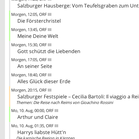
Salzburger Hausberge: Vom Teufelsgraben zum Unt
Morgen
12:05
ORF III
Die Försterchristel
Morgen
13:45
ORF III
Meine Deine Welt
Morgen
15:30
ORF III
Gott schützt die Liebenden
Morgen
17:05
ORF III
An seiner Seite
Morgen
18:40
ORF III
Alles Glück dieser Erde
Morgen
20:15
ORF III
Salzburger Festspiele – Cecilia Bartoli: Il viaggio a R
Themen: Die Reise nach Reims von Gioachino Rossini
Mo, 10. Aug
00:00
ORF III
Arthur und Claire
Mo, 10. Aug
01:35
ORF III
Harrys liabste Hütt'n
Die karnische Region in Kärnten