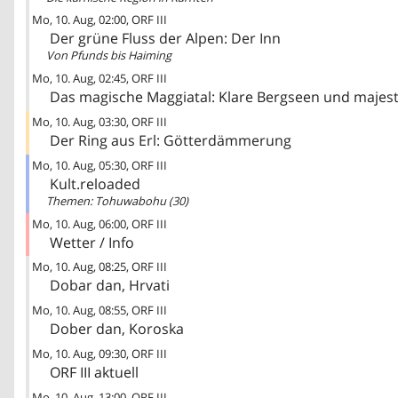
Mo, 10. Aug
02:00
ORF III
Der grüne Fluss der Alpen: Der Inn
Von Pfunds bis Haiming
Mo, 10. Aug
02:45
ORF III
Das magische Maggiatal: Klare Bergseen und majest
Mo, 10. Aug
03:30
ORF III
Der Ring aus Erl: Götterdämmerung
Mo, 10. Aug
05:30
ORF III
Kult.reloaded
Themen: Tohuwabohu (30)
Mo, 10. Aug
06:00
ORF III
Wetter / Info
Mo, 10. Aug
08:25
ORF III
Dobar dan, Hrvati
Mo, 10. Aug
08:55
ORF III
Dober dan, Koroska
Mo, 10. Aug
09:30
ORF III
ORF III aktuell
Mo, 10. Aug
13:00
ORF III