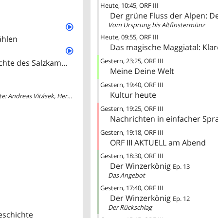
Heute
10:45
ORF III
Der grüne Fluss der Alpen: De
Vom Ursprung bis Altfinstermünz
Heute
09:55
ORF III
ählen
Das magische Maggiatal: Klar
Gestern
23:25
ORF III
Berge, Seen und Partisanen – Eine politische Geschichte des Salzkammerguts
Meine Deine Welt
Gestern
19:40
ORF III
Kultur heute
Kabarett unter Sternen: Die Tafelrunde Open Air aus Güssing | Gäste: Andreas Vitásek, Herbert Steinböck, Eva Maria Marold, Gudrun Nikodem-Eichenhard
Gestern
19:25
ORF III
Nachrichten in einfacher Spr
Gestern
19:18
ORF III
ORF III AKTUELL am Abend
Gestern
18:30
ORF III
Der Winzerkönig
Ep. 13
Das Angebot
Gestern
17:40
ORF III
Der Winzerkönig
Ep. 12
Der Rückschlag
eschichte