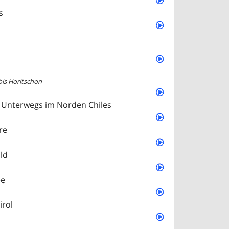
s
bis Horitschon
– Unterwegs im Norden Chiles
re
ld
ee
irol