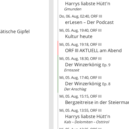
Harrys liabste Hütt'n
Gmunden
Do, 06. Aug
02:40
ORF III
erLesen – Der Podcast
Mi, 05. Aug
19:40
ORF III
ätische Gipfel
Kultur heute
Mi, 05. Aug
19:18
ORF III
ORF III AKTUELL am Abend
Mi, 05. Aug
18:30
ORF III
Der Winzerkönig
Ep. 9
Erntezeit
Mi, 05. Aug
17:40
ORF III
Der Winzerkönig
Ep. 8
Der Anschlag
Mi, 05. Aug
15:15
ORF III
Bergzeitreise in der Steierma
Mi, 05. Aug
13:55
ORF III
Harrys liabste Hütt'n
Kals – Dolomiten – Osttirol