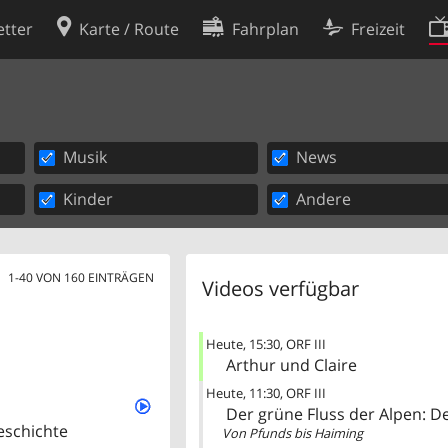
tter
Karte / Route
Fahrplan
Freizeit
Cookie-Richtlinie
ingungen
Cookie-Einstellungen
Musik
News
rklärung
Entwickler
Kinder
Andere
1-40 VON 160 EINTRÄGEN
Videos verfügbar
Heute
15:30
ORF III
Arthur und Claire
Heute
11:30
ORF III
Der grüne Fluss der Alpen: De
eschichte
Von Pfunds bis Haiming