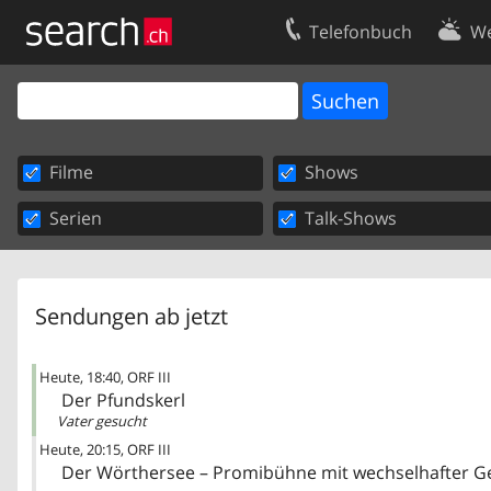
Telefonbuch
We
Ihr Eintrag
Kontakt
Kundencenter Geschäftskunden
Nutzungsbed
Filme
Shows
Impressum
Datenschutze
Serien
Talk-Shows
Sendungen ab jetzt
Heute
18:40
ORF III
Der Pfundskerl
Vater gesucht
Heute
20:15
ORF III
Der Wörthersee – Promibühne mit wechselhafter G