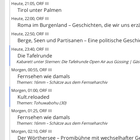
Heute
21:05
ORF III
Tirol unter Palmen
Heute
22:00
ORF III
Roma im Burgenland – Geschichten, die wir uns erz
Heute
22:50
ORF III
Heute
23:40
ORF III
Die Tafelrunde
Morgen
00:55
ORF III
Fernsehen wie damals
Themen: 16mm – Schätze aus dem Fernseharchiv
Morgen
01:00
ORF III
Kult.reloaded
Themen: Tohuwabohu (30)
Morgen
01:25
ORF III
Fernsehen wie damals
Themen: 16mm – Schätze aus dem Fernseharchiv
Morgen
02:10
ORF III
Der Wörthersee – Promibühne mit wechselhafter G