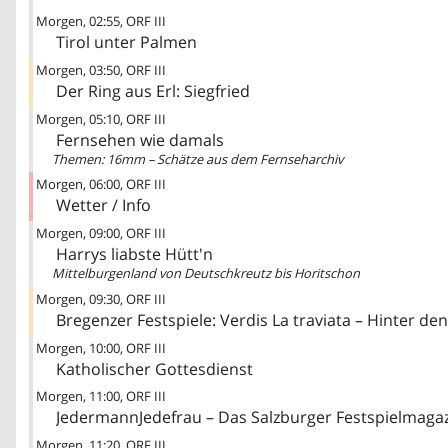
Morgen
02:55
ORF III
Tirol unter Palmen
Morgen
03:50
ORF III
Der Ring aus Erl: Siegfried
Morgen
05:10
ORF III
Fernsehen wie damals
Themen: 16mm – Schätze aus dem Fernseharchiv
Morgen
06:00
ORF III
Wetter / Info
Morgen
09:00
ORF III
Harrys liabste Hütt'n
Mittelburgenland von Deutschkreutz bis Horitschon
Morgen
09:30
ORF III
Morgen
10:00
ORF III
Katholischer Gottesdienst
Morgen
11:00
ORF III
JedermannJedefrau – Das Salzburger Festspielmaga
Morgen
11:20
ORF III