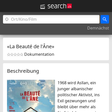
Demnächst
«La Beauté de l'Âne»
Dokumentation


Beschreibung
1968 wird Asllan, ein
junger albanischer
politischer Aktivist, ins
Exil gezwungen und
bleibt über mehr als