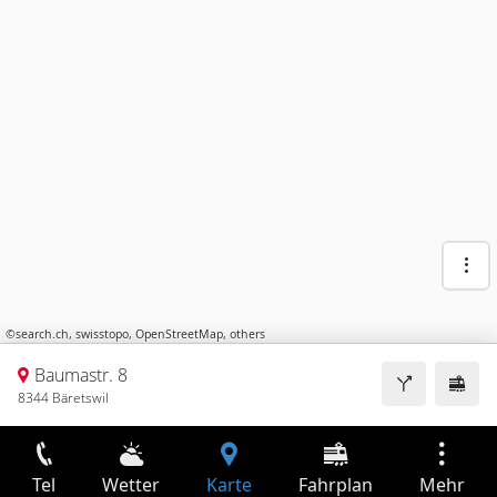
©
search.ch
,
swisstopo
,
OpenStreetMap
,
others
Baumastr. 8
8344 Bäretswil
Tel
Wetter
Karte
Fahrplan
Mehr