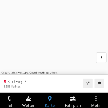
©
search.ch
,
swisstopo
,
OpenStreetMap
,
others
Kirchweg 7
3283 Kallnach
Tel
Wetter
Karte
Fahrplan
Mehr