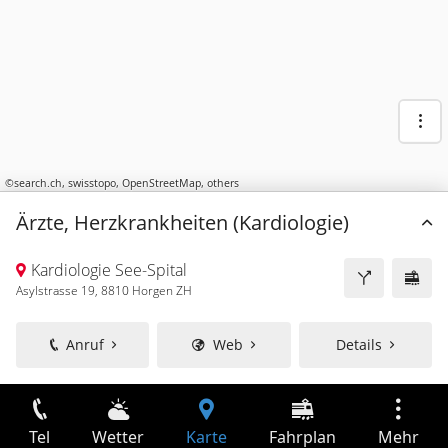
©
search.ch
,
swisstopo
,
OpenStreetMap
,
others
Ärzte, Herzkrankheiten (Kardiologie)
Kardiologie See-Spital
Asylstrasse 19, 8810 Horgen ZH
Anruf
Web
Details
Tel
Wetter
Karte
Fahrplan
Mehr