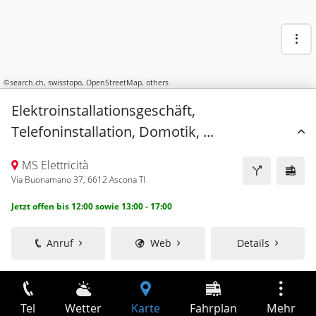
©
search.ch
,
swisstopo
,
OpenStreetMap
,
others
Elektroinstallationsgeschäft,
Telefoninstallation, Domotik, ...
MS Elettricità
Via Buonamano 37, 6612 Ascona TI
Jetzt offen bis 12:00 sowie 13:00 - 17:00
Anruf
Web
Details
Tel
Wetter
Karte
Fahrplan
Mehr