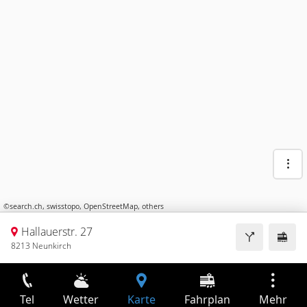
©
search.ch
,
swisstopo
,
OpenStreetMap
,
others
Hallauerstr. 27
8213 Neunkirch
Tel
Wetter
Karte
Fahrplan
Mehr