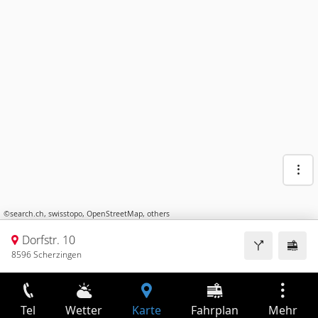
©
search.ch
,
swisstopo
,
OpenStreetMap
,
others
Dorfstr. 10
8596 Scherzingen
Tel
Wetter
Karte
Fahrplan
Mehr