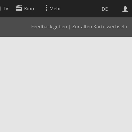
TV
Kino
Mehr
DE
Feedback geben
|
Zur alten Karte wechseln
Websuche
Apps