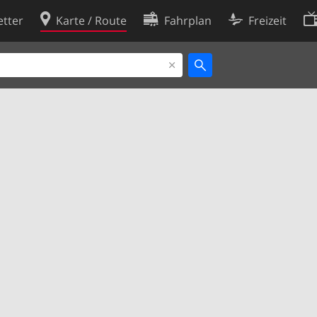
tter
Karte / Route
Fahrplan
Freizeit
Cookie-Richtlinie
ingungen
Cookie-Einstellungen
rklärung
Entwickler