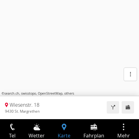
©
search.ch
,
swisstopo
,
OpenStreetMap
,
others
Wiesenstr. 18
9430 St. Margrethen
Tel
Wetter
Karte
Fahrplan
Mehr