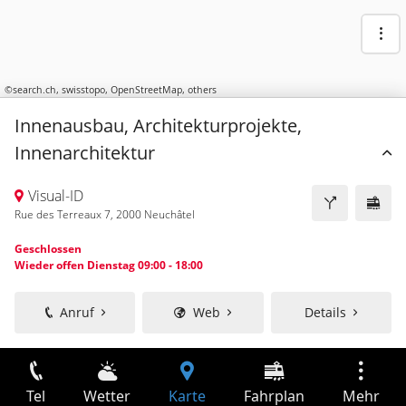
©
search.ch
,
swisstopo
,
OpenStreetMap
,
others
Innenausbau, Architekturprojekte,
Innenarchitektur
Visual-ID
Rue des Terreaux 7, 2000 Neuchâtel
Geschlossen
Wieder offen Dienstag 09:00 - 18:00
Anruf
Web
Details
Tel
Wetter
Karte
Fahrplan
Mehr