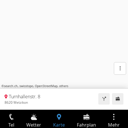
©
search.ch
,
swisstopo
,
OpenStreetMap
,
others
Turnhallenstr. 8
8620 Wetzikon
Tel
Wetter
Karte
Fahrplan
Mehr