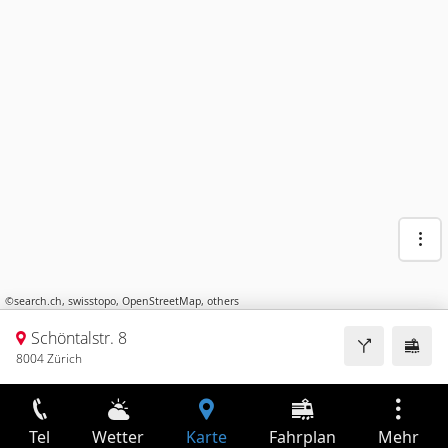
©
search.ch
,
swisstopo
,
OpenStreetMap
,
others
Schöntalstr. 8
8004 Zürich
Tel
Wetter
Karte
Fahrplan
Mehr