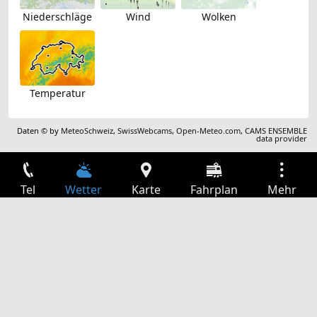
Niederschläge
Wind
Wolken
Temperatur
Daten © by
MeteoSchweiz
,
SwissWebcams
,
Open-Meteo.com
,
CAMS ENSEMBLE
data provider
Tel
Wetter
Karte
Fahrplan
Mehr
Anmelden
Dienste
Abfahrtstabelle