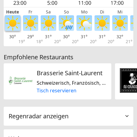
Heute
Fr
Sa
So
Mo
Di
Mi
30°
29°
31°
30°
31°
31°
32°
3
19°
18°
20°
20°
20°
20°
21°
Empfohlene Restaurants
Brasserie Saint-Laurent
Schweizerisch, Französisch, Portugiesisch
Tisch reservieren
Regenradar anzeigen