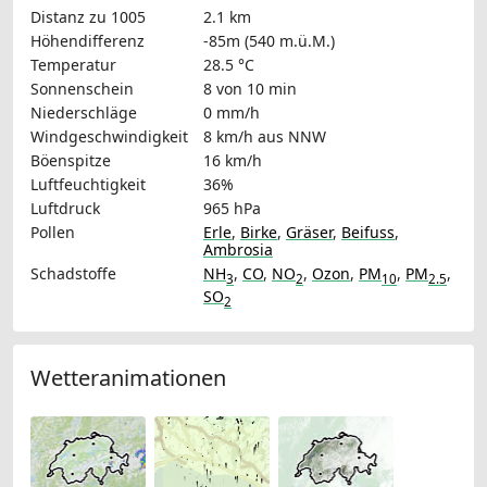
Distanz zu 1005
2.1 km
Höhendifferenz
-85m (540 m.ü.M.)
Temperatur
28.5 °C
Sonnenschein
8 von 10 min
Niederschläge
0 mm/h
Windgeschwindigkeit
8 km/h
aus NNW
Böenspitze
16 km/h
Luftfeuchtigkeit
36%
Luftdruck
965 hPa
Pollen
Erle
,
Birke
,
Gräser
,
Beifuss
,
Ambrosia
Schadstoffe
NH
,
CO
,
NO
,
Ozon
,
PM
,
PM
,
3
2
10
2.5
SO
2
Wetteranimationen