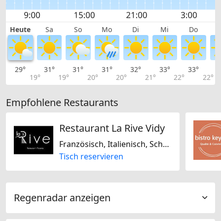
Heute
Sa
So
Mo
Di
Mi
Do
29°
31°
31°
31°
32°
33°
33°
3
19°
19°
20°
20°
21°
22°
22°
Empfohlene Restaurants
Restaurant La Rive Vidy
Französisch, Italienisch, Schweizerisch, Saisonal
Tisch reservieren
Regenradar anzeigen