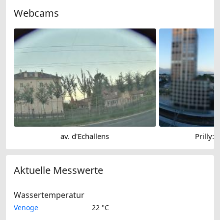
Webcams
av. d'Echallens
Prilly:
Aktuelle Messwerte
Wassertemperatur
Venoge
22 °C