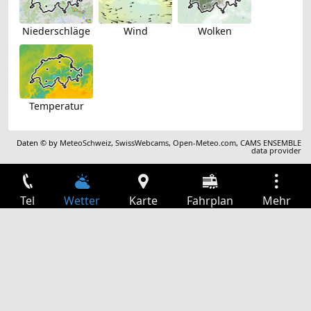
Niederschläge
Wind
Wolken
Temperatur
Daten © by
MeteoSchweiz
,
SwissWebcams
,
Open-Meteo.com
,
CAMS ENSEMBLE
data provider
Tel
Wetter
Karte
Fahrplan
Mehr
Anmelden
Dienste
Abfahrtstabelle