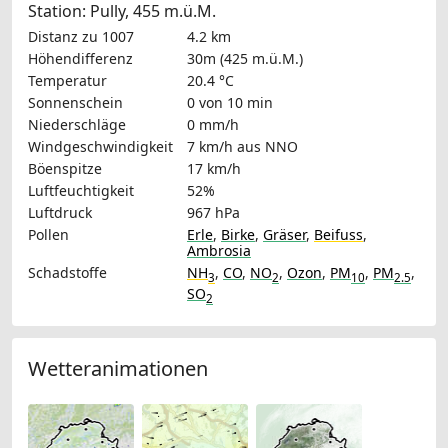
Station: Pully, 455 m.ü.M.
Distanz zu 1007
4.2 km
Höhendifferenz
30m (425 m.ü.M.)
Temperatur
20.4 °C
Sonnenschein
0 von 10 min
Niederschläge
0 mm/h
Windgeschwindigkeit
7 km/h
aus NNO
Böenspitze
17 km/h
Luftfeuchtigkeit
52%
Luftdruck
967 hPa
Pollen
Erle
,
Birke
,
Gräser
,
Beifuss
,
Ambrosia
Schadstoffe
NH
,
CO
,
NO
,
Ozon
,
PM
,
PM
,
3
2
10
2.5
SO
2
Wetteranimationen