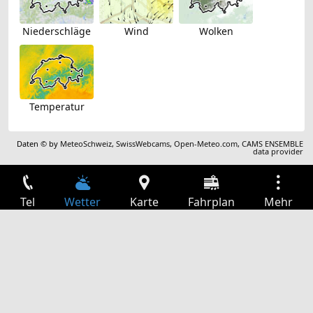
Niederschläge
Wind
Wolken
Temperatur
Daten © by
MeteoSchweiz
,
SwissWebcams
,
Open-Meteo.com
,
CAMS ENSEMBLE
data provider
Tel
Wetter
Karte
Fahrplan
Mehr
Anmelden
Dienste
Abfahrtstabelle