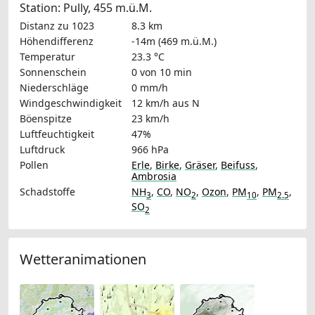
Station: Pully, 455 m.ü.M.
Distanz zu 1023
8.3 km
Höhendifferenz
-14m (469 m.ü.M.)
Temperatur
23.3 °C
Sonnenschein
0 von 10 min
Niederschläge
0 mm/h
Windgeschwindigkeit
12 km/h
aus N
Böenspitze
23 km/h
Luftfeuchtigkeit
47%
Luftdruck
966 hPa
Pollen
Erle
,
Birke
,
Gräser
,
Beifuss
,
Ambrosia
Schadstoffe
NH
,
CO
,
NO
,
Ozon
,
PM
,
PM
,
3
2
10
2.5
SO
2
Wetteranimationen