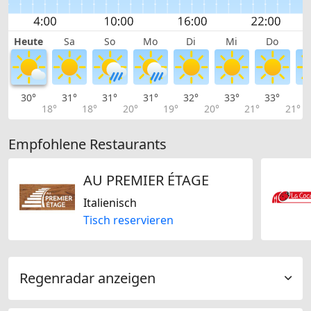
Heute
Sa
So
Mo
Di
Mi
Do
30°
31°
31°
31°
32°
33°
33°
3
18°
18°
20°
19°
20°
21°
21°
Empfohlene Restaurants
AU PREMIER ÉTAGE
Italienisch
Tisch reservieren
Regenradar anzeigen