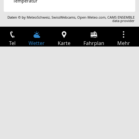
Temperatur
Daten © by
MeteoSchweiz
,
SwissWebcams
,
Open-Meteo.com
,
CAMS ENSEMBLE
data provider
Tel
Wetter
Karte
Fahrplan
Mehr
Anmelden
Dienste
Abfahrtstabelle
Freizeit
TV-Programm
Kinoprogramm