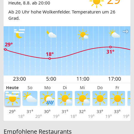
Heute, 8.8. ab 20:00
Ab 20 Uhr hohe Wolkenfelder. Temperaturen um 26
Grad.
Heute
So
Mo
Di
Mi
Do
Fr
29°
31°
30°
31°
32°
33°
33°
3
18°
20°
19°
18°
19°
19°
19°
Empfohlene Restaurants