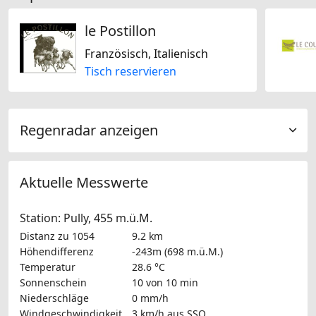
le Postillon
Französisch, Italienisch
Tisch reservieren
Regenradar anzeigen
Aktuelle Messwerte
Station: Pully, 455 m.ü.M.
Distanz zu 1054
9.2 km
Höhendifferenz
-243m (698 m.ü.M.)
Temperatur
28.6 °C
Sonnenschein
10 von 10 min
Niederschläge
0 mm/h
Windgeschwindigkeit
3 km/h
aus SSO