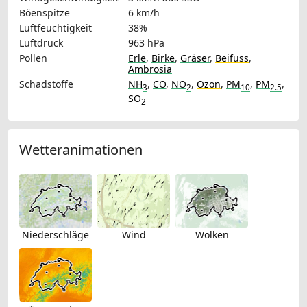
Böenspitze
6 km/h
Luftfeuchtigkeit
38%
Luftdruck
963 hPa
Pollen
Erle
,
Birke
,
Gräser
,
Beifuss
,
Ambrosia
Schadstoffe
NH
,
CO
,
NO
,
Ozon
,
PM
,
PM
,
3
2
10
2.5
SO
2
Wetteranimationen
Niederschläge
Wind
Wolken