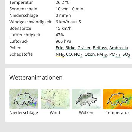
Temperatur
26.2 °C
Sonnenschein
10 von 10 min
Niederschläge
0 mm/h
Windgeschwindigkeit
6 km/h
aus S
Böenspitze
15 km/h
Luftfeuchtigkeit
47%
Luftdruck
966 hPa
Pollen
Erle
,
Birke
,
Gräser
,
Beifuss
,
Ambrosia
Schadstoffe
NH
,
CO
,
NO
,
Ozon
,
PM
,
PM
,
SO
3
2
10
2.5
2
Wetteranimationen
Niederschläge
Wind
Wolken
Temperatur