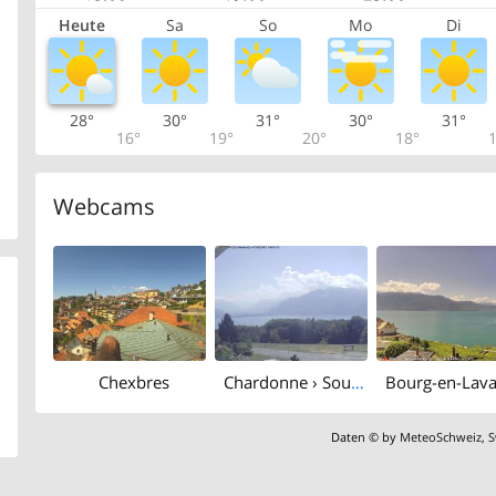
Heute
Sa
So
Mo
Di
28°
30°
31°
30°
31°
16°
19°
20°
18°
1
Webcams
Chexbres
Chardonne › South-east: Montreux - Valais
Daten © by
MeteoSchweiz
,
S