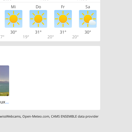
Mi
Do
Fr
Sa
30°
31°
31°
30°
7°
19°
20°
20°
Bourg-en-Lavaux › South: Lake Geneva
wissWebcams
,
Open-Meteo.com
,
CAMS ENSEMBLE data provider