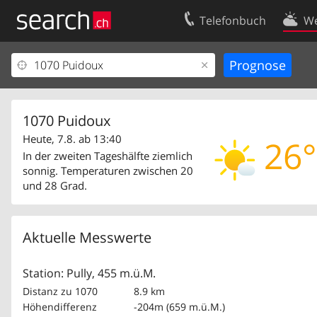
Telefonbuch
We
Ihr Eintrag
Kontakt
Kundencenter Geschäftskunden
Nutzungsbed
Impressum
Datenschutze
1070 Puidoux
Heute, 7.8. ab 13:40
26°
In der zweiten Tageshälfte ziemlich
sonnig. Temperaturen zwischen 20
und 28 Grad.
Aktuelle Messwerte
Station: Pully, 455 m.ü.M.
Distanz zu 1070
8.9 km
Höhendifferenz
-204m (659 m.ü.M.)