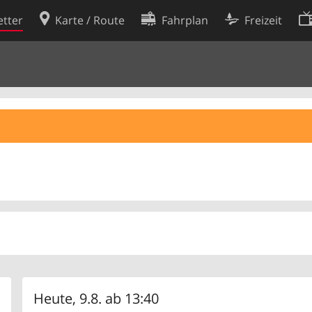
tter
Karte / Route
Fahrplan
Freizeit
Cookie-Richtlinie
ingungen
Cookie-Einstellungen
rklärung
Entwickler
Heute, 9.8. ab 13:40