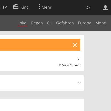
TV
Kino
Mehr
DE
Lokal
Regen
CH
Gefahren
Europa
Mond
Websuche
Apps
©
MeteoSchweiz