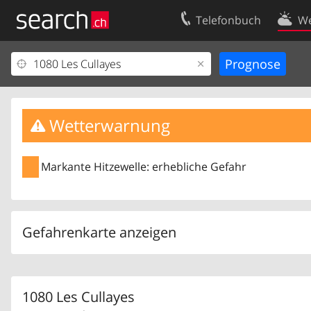
Telefonbuch
We
Ihr Eintrag
Kontakt
Kundencenter Geschäftskunden
Nutzungsbed
Impressum
Datenschutze
Wetterwarnung
Markante Hitzewelle: erhebliche Gefahr
Gefahrenkarte anzeigen
1080 Les Cullayes