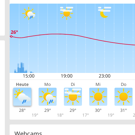
Heute
Mo
Di
Mi
Do
28°
29°
29°
30°
31°
19°
18°
17°
19°
2
Webcams