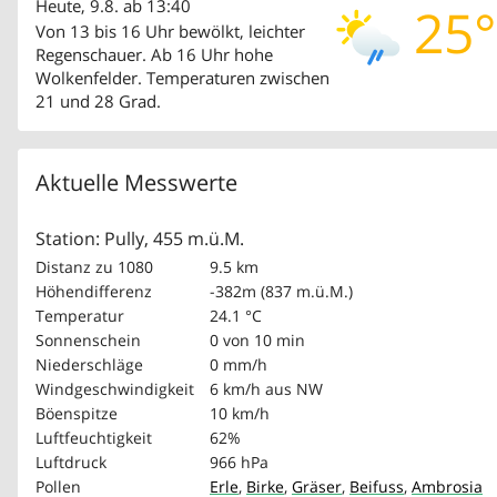
Heute, 9.8. ab 13:40
25°
Von 13 bis 16 Uhr bewölkt, leichter
Regenschauer. Ab 16 Uhr hohe
Wolkenfelder. Temperaturen zwischen
21 und 28 Grad.
Aktuelle Messwerte
Station: Pully, 455 m.ü.M.
Distanz zu 1080
9.5 km
Höhendifferenz
-382m (837 m.ü.M.)
Temperatur
24.1 °C
Sonnenschein
0 von 10 min
Niederschläge
0 mm/h
Windgeschwindigkeit
6 km/h
aus NW
Böenspitze
10 km/h
Luftfeuchtigkeit
62%
Luftdruck
966 hPa
Pollen
Erle
,
Birke
,
Gräser
,
Beifuss
,
Ambrosia