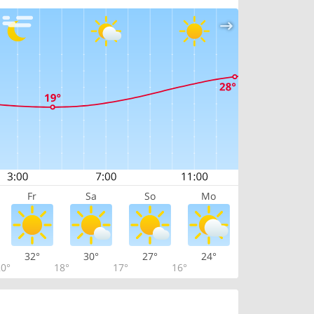
Fr
Sa
So
Mo
32°
30°
27°
24°
0°
18°
17°
16°