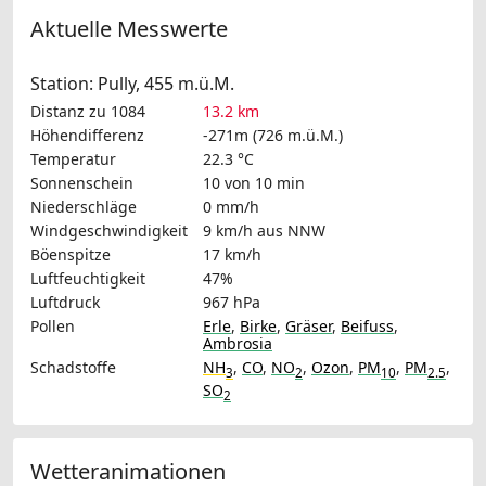
Aktuelle Messwerte
Station: Pully, 455 m.ü.M.
Distanz zu 1084
13.2 km
Höhendifferenz
-271m (726 m.ü.M.)
Temperatur
22.3 °C
Sonnenschein
10 von 10 min
Niederschläge
0 mm/h
Windgeschwindigkeit
9 km/h
aus NNW
Böenspitze
17 km/h
Luftfeuchtigkeit
47%
Luftdruck
967 hPa
Pollen
Erle
,
Birke
,
Gräser
,
Beifuss
,
Ambrosia
Schadstoffe
NH
,
CO
,
NO
,
Ozon
,
PM
,
PM
,
3
2
10
2.5
SO
2
Wetteranimationen