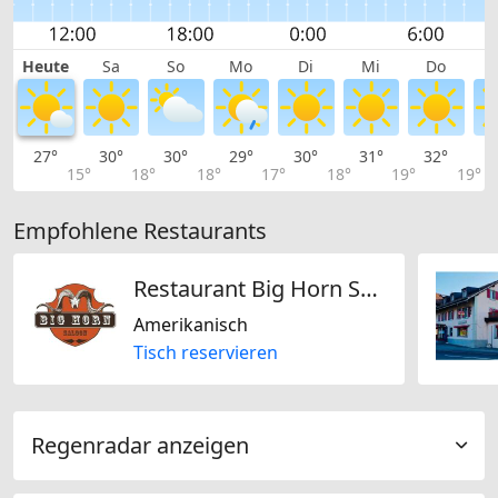
Heute
Sa
So
Mo
Di
Mi
Do
27°
30°
30°
29°
30°
31°
32°
3
15°
18°
18°
17°
18°
19°
19°
Empfohlene Restaurants
Restaurant Big Horn Saloon
Amerikanisch
Tisch reservieren
Regenradar anzeigen