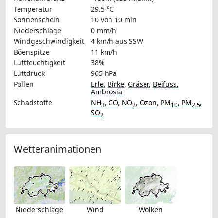
Temperatur
29.5 °C
Sonnenschein
10 von 10 min
Niederschläge
0 mm/h
Windgeschwindigkeit
4 km/h
aus SSW
Böenspitze
11 km/h
Luftfeuchtigkeit
38%
Luftdruck
965 hPa
Pollen
Erle
,
Birke
,
Gräser
,
Beifuss
,
Ambrosia
Schadstoffe
NH
,
CO
,
NO
,
Ozon
,
PM
,
PM
,
3
2
10
2.5
SO
2
Wetteranimationen
Niederschläge
Wind
Wolken