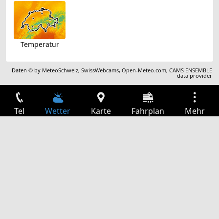
Temperatur
Daten © by
MeteoSchweiz
,
SwissWebcams
,
Open-Meteo.com
,
CAMS ENSEMBLE
data provider
Tel
Wetter
Karte
Fahrplan
Mehr
Anmelden
Dienste
Abfahrtstabelle
Freizeit