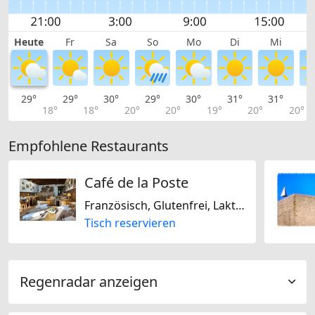
Heute
Fr
Sa
So
Mo
Di
Mi
29°
29°
30°
29°
30°
31°
31°
3
18°
18°
20°
20°
19°
20°
20°
Empfohlene Restaurants
Café de la Poste
Französisch, Glutenfrei, Laktosefrei
Tisch reservieren
Regenradar anzeigen