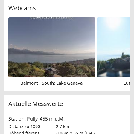
Webcams
Belmont › South: Lake Geneva
Lutry
Aktuelle Messwerte
Station: Pully, 455 m.ü.M.
Distanz zu 1090
2.7 km
Höhendifferenz
-180m (635 m.ü.M.)