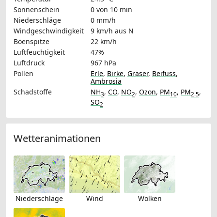
Sonnenschein
0 von 10 min
Niederschläge
0 mm/h
Windgeschwindigkeit
9 km/h
aus N
Böenspitze
22 km/h
Luftfeuchtigkeit
47%
Luftdruck
967 hPa
Pollen
Erle
,
Birke
,
Gräser
,
Beifuss
,
Ambrosia
Schadstoffe
NH
,
CO
,
NO
,
Ozon
,
PM
,
PM
,
3
2
10
2.5
SO
2
Wetteranimationen
Niederschläge
Wind
Wolken