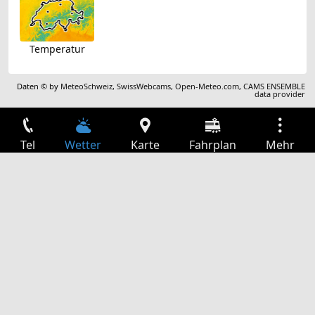
Temperatur
Daten © by
MeteoSchweiz
,
SwissWebcams
,
Open-Meteo.com
,
CAMS ENSEMBLE
data provider
Tel
Wetter
Karte
Fahrplan
Mehr
Anmelden
Dienste
Abfahrtstabelle
Freizeit
TV-Programm