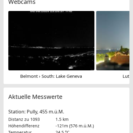
Webcams
Belmont › South: Lake Geneva
Lutry
Aktuelle Messwerte
Station: Pully, 455 m.ü.M.
Distanz zu 1093
1.5 km
Höhendifferenz
-121m (576 m.ü.M.)
Temperatur
24.5 °C