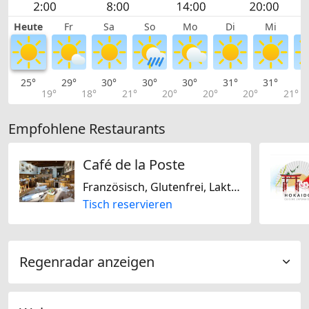
Heute
Fr
Sa
So
Mo
Di
Mi
25°
29°
30°
30°
30°
31°
31°
3
19°
18°
21°
20°
20°
20°
21°
Empfohlene Restaurants
Café de la Poste
Französisch, Glutenfrei, Laktosefrei
Tisch reservieren
Regenradar anzeigen