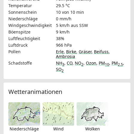
Temperatur
29.5 °C
Sonnenschein
10 von 10 min
Niederschläge
0 mm/h
Windgeschwindigkeit
5 km/h
aus SSW
Böenspitze
9 km/h
Luftfeuchtigkeit
38%
Luftdruck
966 hPa
Pollen
Erle
,
Birke
,
Gräser
,
Beifuss
,
Ambrosia
Schadstoffe
NH
,
CO
,
NO
,
Ozon
,
PM
,
PM
,
3
2
10
2.5
SO
2
Wetteranimationen
Niederschläge
Wind
Wolken