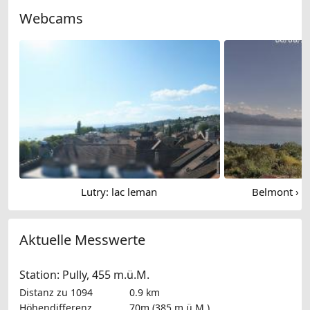
Webcams
Lutry: lac leman
Belmont › S
Aktuelle Messwerte
Station: Pully, 455 m.ü.M.
Distanz zu 1094
0.9 km
Höhendifferenz
70m (385 m.ü.M.)