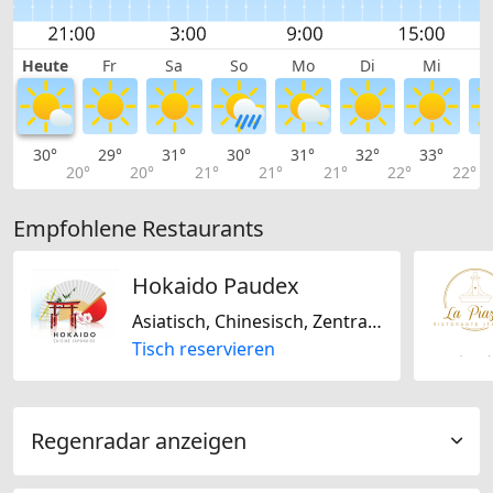
Heute
Fr
Sa
So
Mo
Di
Mi
30°
29°
31°
30°
31°
32°
33°
3
20°
20°
21°
21°
21°
22°
22°
Empfohlene Restaurants
Hokaido Paudex
Asiatisch, Chinesisch, Zentralasiatisch, Nur vegetarisch, International, Singapurisch, Thailändisch, Japanisch, Laktosefrei
Tisch reservieren
Regenradar anzeigen