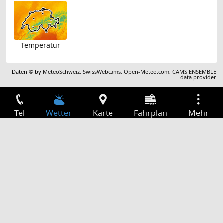
Temperatur
Daten © by
MeteoSchweiz
,
SwissWebcams
,
Open-Meteo.com
,
CAMS ENSEMBLE
data provider
Tel
Wetter
Karte
Fahrplan
Mehr
Anmelden
Dienste
Abfahrtstabelle
Freizeit