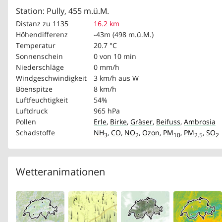
Station: Pully, 455 m.ü.M.
Distanz zu 1135
16.2 km
Höhendifferenz
-43m (498 m.ü.M.)
Temperatur
20.7 °C
Sonnenschein
0 von 10 min
Niederschläge
0 mm/h
Windgeschwindigkeit
3 km/h
aus W
Böenspitze
8 km/h
Luftfeuchtigkeit
54%
Luftdruck
965 hPa
Pollen
Erle
,
Birke
,
Gräser
,
Beifuss
,
Ambrosia
Schadstoffe
NH
,
CO
,
NO
,
Ozon
,
PM
,
PM
,
SO
3
2
10
2.5
2
Wetteranimationen