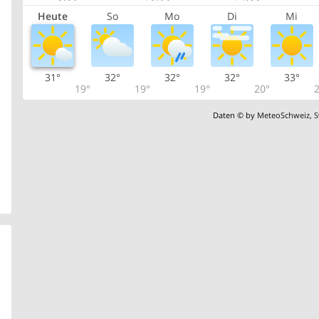
Heute
So
Mo
Di
Mi
31°
32°
32°
32°
33°
19°
19°
19°
20°
2
Daten © by
MeteoSchweiz
,
S