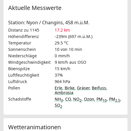
Aktuelle Messwerte
Station: Nyon / Changins, 458 m.ü.M.
Distanz zu 1145
17.2 km
Höhendifferenz
-239m (697 m.ü.M.)
Temperatur
29.5 °C
Sonnenschein
10 von 10 min
Niederschläge
0 mm/h
Windgeschwindigkeit
9 km/h
aus OSO
Böenspitze
15 km/h
Luftfeuchtigkeit
37%
Luftdruck
964 hPa
Pollen
Erle
,
Birke
,
Gräser
,
Beifuss
,
Ambrosia
Schadstoffe
NH
,
CO
,
NO
,
Ozon
,
PM
,
PM
,
3
2
10
2.5
SO
2
Wetteranimationen