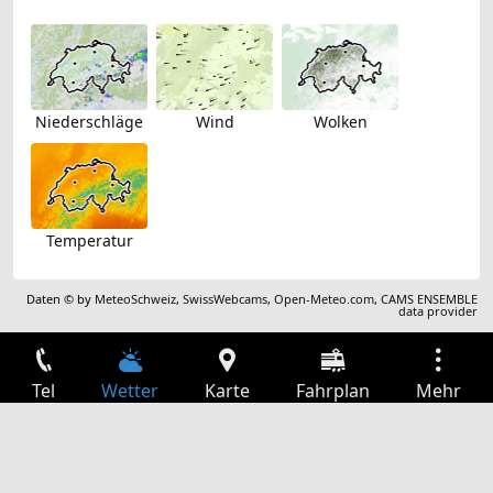
Niederschläge
Wind
Wolken
Temperatur
Daten © by
MeteoSchweiz
,
SwissWebcams
,
Open-Meteo.com
,
CAMS ENSEMBLE
data provider
Tel
Wetter
Karte
Fahrplan
Mehr
Anmelden