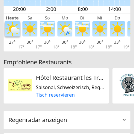
Heute
Sa
So
Mo
Di
Mi
Do
27°
30°
30°
30°
30°
30°
33°
3
17°
17°
18°
18°
18°
18°
19°
Empfohlene Restaurants
Hôtel Restaurant les Trois Sapins
Saisonal, Schweizerisch, Regional
Tisch reservieren
Regenradar anzeigen