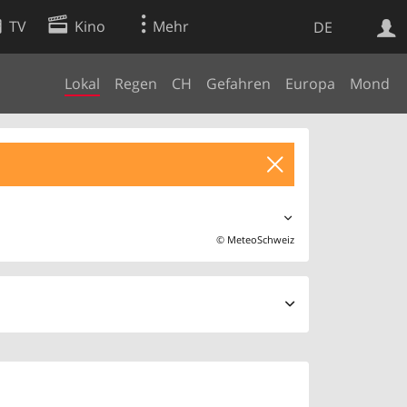
TV
Kino
Mehr
DE
Lokal
Regen
CH
Gefahren
Europa
Mond
Websuche
Apps
©
MeteoSchweiz