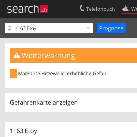
Telefonbuch
We
Ihr Eintrag
Kontakt
Kundencenter Geschäftskunden
Nutzungsbed
Impressum
Datenschutze
Wetterwarnung
Markante Hitzewelle: erhebliche Gefahr
Gefahrenkarte anzeigen
1163 Etoy