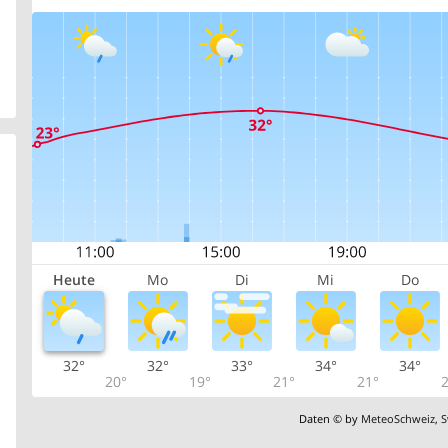
Heute
Mo
Di
Mi
Do
32°
32°
33°
34°
34°
20°
19°
21°
21°
2
Daten © by
MeteoSchweiz
,
S