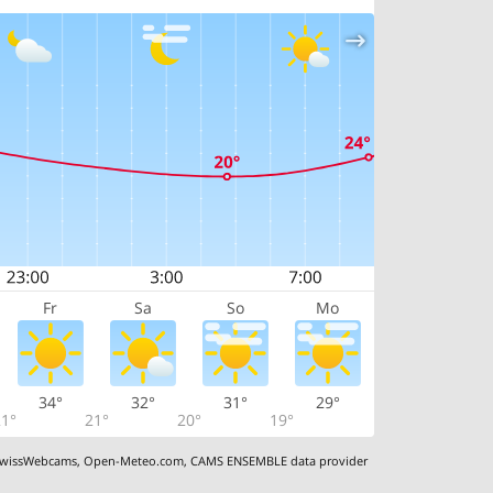
Fr
Sa
So
Mo
34°
32°
31°
29°
1°
21°
20°
19°
wissWebcams
,
Open-Meteo.com
,
CAMS ENSEMBLE data provider