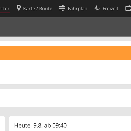
tter
Karte / Route
Fahrplan
Freizeit
Cookie-Richtlinie
ingungen
Cookie-Einstellungen
rklärung
Entwickler
Heute, 9.8. ab 09:40